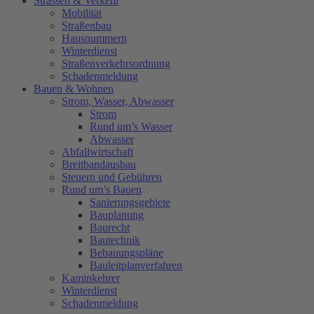
Strassen & Verkehr
Mobilität
Straßenbau
Hausnummern
Winterdienst
Straßenverkehrsordnung
Schadenmeldung
Bauen & Wohnen
Strom, Wasser, Abwasser
Strom
Rund um’s Wasser
Abwasser
Abfallwirtschaft
Breitbandausbau
Steuern und Gebühren
Rund um’s Bauen
Sanierungsgebiete
Bauplanung
Baurecht
Bautechnik
Bebauungspläne
Bauleitplanverfahren
Kaminkehrer
Winterdienst
Schadenmeldung