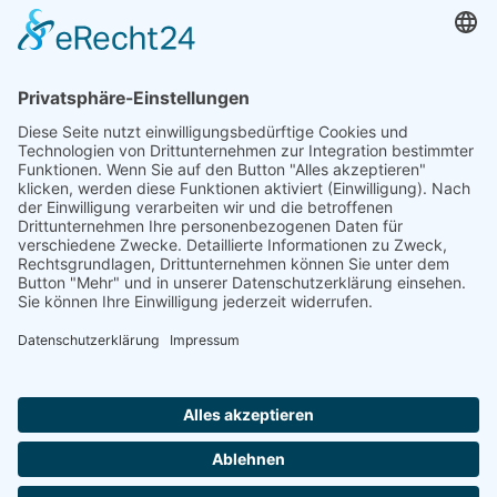
E-Mail:
finning@vg-windach.de
Sprechzeiten Bürgermeister:
Montag (nur nach telefonischer Vereinbarung)
08:00 Uhr -
10:00 Uhr
Dienstag
16:00 Uhr - 18:00 Uhr
Donnerstag (nur nach telefonischer Vereinbarung)
08:00 Uhr
- 10:00 Uhr
Donnerstag
16:00 Uhr - 18:00 Uhr
Für Termine am Montag und Donnerstag zwischen 8 und 10
Uhr bitte vorher Bescheid sagen unter Tel. +49 173 7529 443
oder Mail:
heumos@vg-windach.de
.
Sprechzeiten Bürgerbüro Finning:
Dienstag
16:00 Uhr - 18:00 Uhr
Notruf bei Wasserrohrbruch:
Notdienst