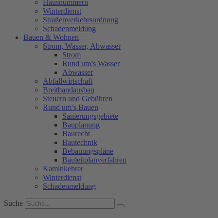
Hausnummern
Winterdienst
Straßenverkehrsordnung
Schadenmeldung
Bauen & Wohnen
Strom, Wasser, Abwasser
Strom
Rund um’s Wasser
Abwasser
Abfallwirtschaft
Breitbandausbau
Steuern und Gebühren
Rund um’s Bauen
Sanierungsgebiete
Bauplanung
Baurecht
Bautechnik
Bebauungspläne
Bauleitplanverfahren
Kaminkehrer
Winterdienst
Schadenmeldung
Suche