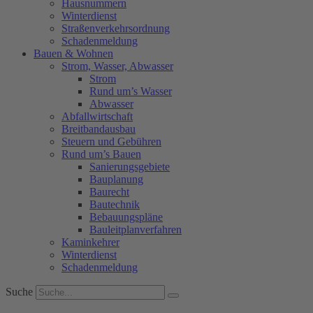
Hausnummern
Winterdienst
Straßenverkehrsordnung
Schadenmeldung
Bauen & Wohnen
Strom, Wasser, Abwasser
Strom
Rund um’s Wasser
Abwasser
Abfallwirtschaft
Breitbandausbau
Steuern und Gebühren
Rund um’s Bauen
Sanierungsgebiete
Bauplanung
Baurecht
Bautechnik
Bebauungspläne
Bauleitplanverfahren
Kaminkehrer
Winterdienst
Schadenmeldung
Suche