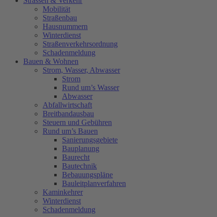
Strassen & Verkehr
Mobilität
Straßenbau
Hausnummern
Winterdienst
Straßenverkehrsordnung
Schadenmeldung
Bauen & Wohnen
Strom, Wasser, Abwasser
Strom
Rund um’s Wasser
Abwasser
Abfallwirtschaft
Breitbandausbau
Steuern und Gebühren
Rund um’s Bauen
Sanierungsgebiete
Bauplanung
Baurecht
Bautechnik
Bebauungspläne
Bauleitplanverfahren
Kaminkehrer
Winterdienst
Schadenmeldung