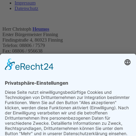
Impressum
Datenschutz
Herr Christoph
Heumos
Erster Bürgermeister Finning
Findingstraße 4, 86923 Finning
Telefon: 08806 / 7579
Fax: 08806 / 956638
E-Mail:
finning@vg-windach.de
Sprechzeiten Bürgermeister:
Montag (nur nach telefonischer Vereinbarung)
08:00 Uhr -
10:00 Uhr
Dienstag
16:00 Uhr - 18:00 Uhr
Donnerstag (nur nach telefonischer Vereinbarung)
08:00 Uhr
- 10:00 Uhr
Donnerstag
16:00 Uhr - 18:00 Uhr
Für Termine am Montag und Donnerstag zwischen 8 und 10
Uhr bitte vorher Bescheid sagen unter Tel. +49 173 7529 443