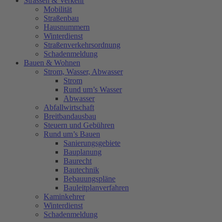
Strassen & Verkehr
Mobilität
Straßenbau
Hausnummern
Winterdienst
Straßenverkehrsordnung
Schadenmeldung
Bauen & Wohnen
Strom, Wasser, Abwasser
Strom
Rund um’s Wasser
Abwasser
Abfallwirtschaft
Breitbandausbau
Steuern und Gebühren
Rund um’s Bauen
Sanierungsgebiete
Bauplanung
Baurecht
Bautechnik
Bebauungspläne
Bauleitplanverfahren
Kaminkehrer
Winterdienst
Schadenmeldung