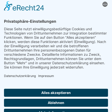
E-Mail:
finning@vg-windach.de
Sprechzeiten Bürgermeister:
Montag (nur nach telefonischer Vereinbarung)
08:00 Uhr -
10:00 Uhr
Dienstag
16:00 Uhr - 18:00 Uhr
Donnerstag (nur nach telefonischer Vereinbarung)
08:00 Uhr
- 10:00 Uhr
Donnerstag
16:00 Uhr - 18:00 Uhr
Für Termine am Montag und Donnerstag zwischen 8 und 10
Uhr bitte vorher Bescheid sagen unter Tel. +49 173 7529 443
oder Mail:
heumos@vg-windach.de
.
Sprechzeiten Bürgerbüro Finning:
Dienstag
16:00 Uhr - 18:00 Uhr
Notruf bei Wasserrohrbruch:
Notdienst
Telefon 08193 9305 99