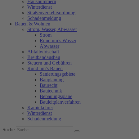
Hausnummern
Winterdienst
Straßenverkehrsordnung
Schadenmeldung
Bauen & Wohnen
Strom, Wasser, Abwasser
Strom
Rund um’s Wasser
Abwasser
Abfallwirtschaft
Breitbandausbau
Steuern und Gebühren
Rund um’s Bauen
Sanierungsgebiete
Bauplanung
Baurecht
Bautechnik
Bebauungspläne
Bauleitplanverfahren
Kaminkehrer
Winterdienst
Schadenmeldung
Suche