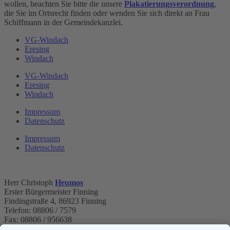
wollen, beachten Sie bitte die unsere
Plakatierungsverordnung
,
die Sie im Ortsrecht finden oder wenden Sie sich direkt an Frau
Schiffmann in der Gemeindekanzlei.
VG-Windach
Eresing
Windach
VG-Windach
Eresing
Windach
Impressum
Datenschutz
Impressum
Datenschutz
Herr Christoph
Heumos
Erster Bürgermeister Finning
Findingstraße 4, 86923 Finning
Telefon: 08806 / 7579
Fax: 08806 / 956638