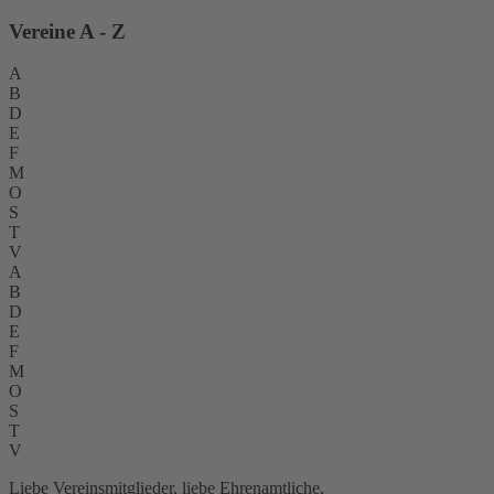
Vereine A - Z
A
B
D
E
F
M
O
S
T
V
A
B
D
E
F
M
O
S
T
V
Liebe Vereinsmitglieder, liebe Ehrenamtliche,