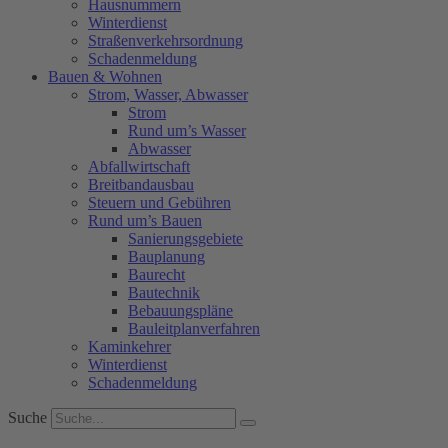
Hausnummern
Winterdienst
Straßenverkehrsordnung
Schadenmeldung
Bauen & Wohnen
Strom, Wasser, Abwasser
Strom
Rund um’s Wasser
Abwasser
Abfallwirtschaft
Breitbandausbau
Steuern und Gebühren
Rund um’s Bauen
Sanierungsgebiete
Bauplanung
Baurecht
Bautechnik
Bebauungspläne
Bauleitplanverfahren
Kaminkehrer
Winterdienst
Schadenmeldung
Suche