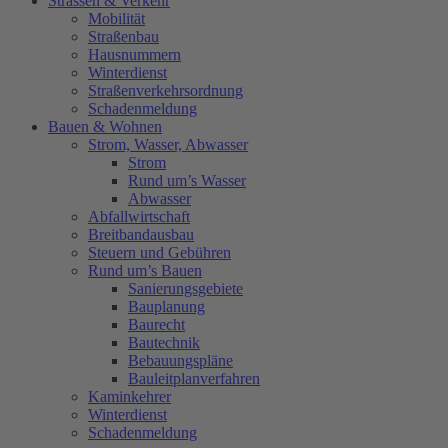
Strassen & Verkehr
Mobilität
Straßenbau
Hausnummern
Winterdienst
Straßenverkehrsordnung
Schadenmeldung
Bauen & Wohnen
Strom, Wasser, Abwasser
Strom
Rund um’s Wasser
Abwasser
Abfallwirtschaft
Breitbandausbau
Steuern und Gebühren
Rund um’s Bauen
Sanierungsgebiete
Bauplanung
Baurecht
Bautechnik
Bebauungspläne
Bauleitplanverfahren
Kaminkehrer
Winterdienst
Schadenmeldung