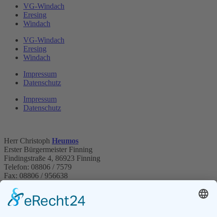
VG-Windach
Eresing
Windach
VG-Windach
Eresing
Windach
Impressum
Datenschutz
Impressum
Datenschutz
Herr Christoph
Heumos
Erster Bürgermeister Finning
Findingstraße 4, 86923 Finning
Telefon: 08806 / 7579
Fax: 08806 / 956638
E-Mail:
finning@vg-windach.de