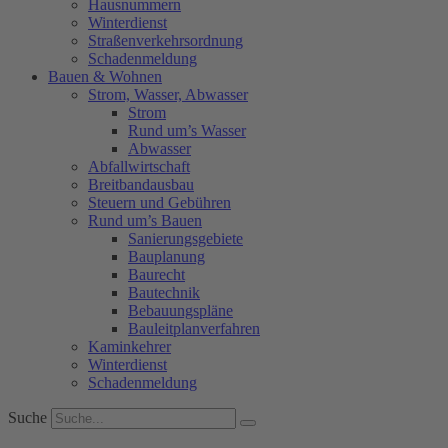
Hausnummern
Winterdienst
Straßenverkehrsordnung
Schadenmeldung
Bauen & Wohnen
Strom, Wasser, Abwasser
Strom
Rund um’s Wasser
Abwasser
Abfallwirtschaft
Breitbandausbau
Steuern und Gebühren
Rund um’s Bauen
Sanierungsgebiete
Bauplanung
Baurecht
Bautechnik
Bebauungspläne
Bauleitplanverfahren
Kaminkehrer
Winterdienst
Schadenmeldung
Suche