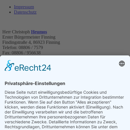
Impressum
Datenschutz
Herr Christoph
Heumos
Erster Bürgermeister Finning
Findingstraße 4, 86923 Finning
Telefon: 08806 / 7579
Fax: 08806 / 956638
E-Mail:
finning@vg-windach.de
Sprechzeiten Bürgermeister:
Montag (nur nach telefonischer Vereinbarung)
08:00 Uhr -
10:00 Uhr
Dienstag
16:00 Uhr - 18:00 Uhr
Donnerstag (nur nach telefonischer Vereinbarung)
08:00 Uhr
- 10:00 Uhr
Donnerstag
16:00 Uhr - 18:00 Uhr
Für Termine am Montag und Donnerstag zwischen 8 und 10