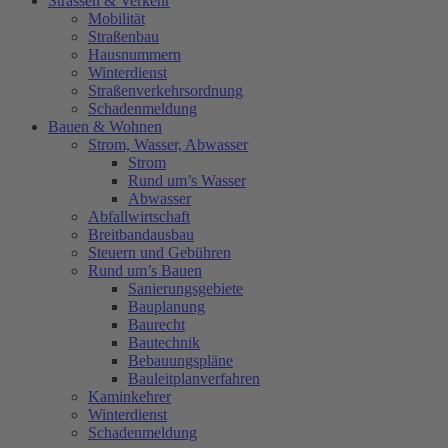
Strassen & Verkehr
Mobilität
Straßenbau
Hausnummern
Winterdienst
Straßenverkehrsordnung
Schadenmeldung
Bauen & Wohnen
Strom, Wasser, Abwasser
Strom
Rund um’s Wasser
Abwasser
Abfallwirtschaft
Breitbandausbau
Steuern und Gebühren
Rund um’s Bauen
Sanierungsgebiete
Bauplanung
Baurecht
Bautechnik
Bebauungspläne
Bauleitplanverfahren
Kaminkehrer
Winterdienst
Schadenmeldung